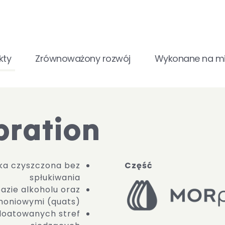
kty
Zrównoważony rozwój
Wykonane na mi
bration
ka czyszczona bez
Część
spłukiwania
azie alkoholu oraz
moniowymi (quats)
loatowanych stref