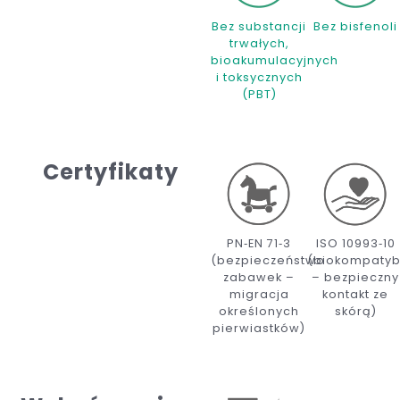
Bez substancji
Bez bisfenoli
trwałych,
bioakumulacyjnych
i toksycznych
(PBT)
Certyfikaty
PN‑EN 71‑3
ISO 10993‑10
(bezpieczeństwo
(biokompatyb
zabawek –
– bezpieczny
migracja
kontakt ze
określonych
skórą)
pierwiastków)