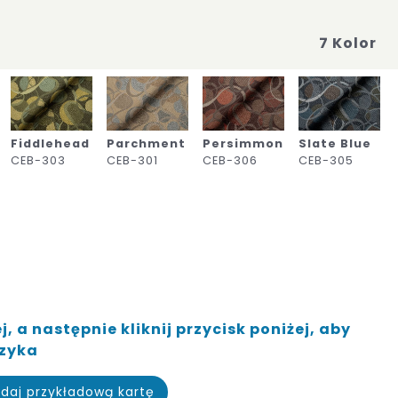
7 Kolor
Fiddlehead
Parchment
Persimmon
Slate Blue
CEB-303
CEB-301
CEB-306
CEB-305
, a następnie kliknij przycisk poniżej, aby
szyka
daj przykładową kartę