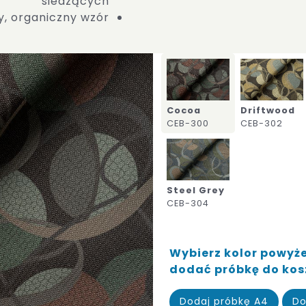
siedzących
y, organiczny wzór
Cocoa
Driftwood
CEB-300
CEB-302
Steel Grey
CEB-304
Wybierz kolor powyżej
dodać próbkę do ko
Dodaj próbkę A4
Do