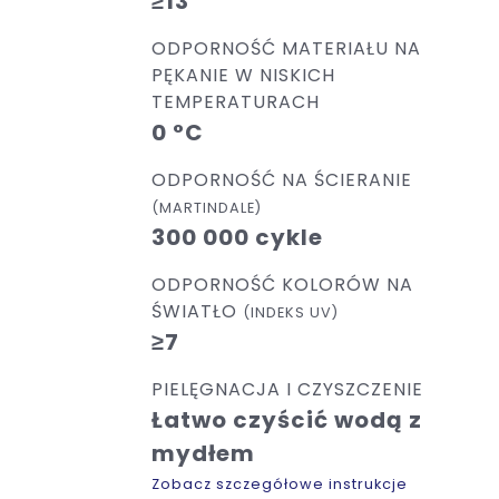
≥13
ODPORNOŚĆ MATERIAŁU NA
PĘKANIE W NISKICH
TEMPERATURACH
0 °C
ODPORNOŚĆ NA ŚCIERANIE
(MARTINDALE)
300 000 cykle
ODPORNOŚĆ KOLORÓW NA
ŚWIATŁO
(INDEKS UV)
≥7
PIELĘGNACJA I CZYSZCZENIE
Łatwo czyścić wodą z
mydłem
Zobacz szczegółowe instrukcje