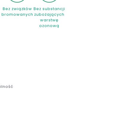
Bez związków
Bez substancji
bromowanych
zubożających
warstwę
ozonową
ilność