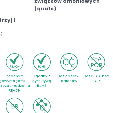
związków amoniowych
(quats)
rzyj i
A)
Zgodny z
Zgodny z
Bez dodatku
Bez PFAS, bez
go
wymogami
dyrektywą
ftalanów
POP
rozporządzenia
RoHS
REACH