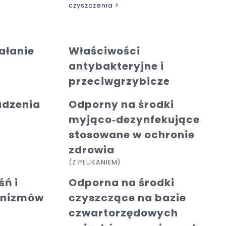
czyszczenia >
ałanie
Właściwości
antybakteryjne i
przeciwgrzybicze
udzenia
Odporny na środki
myjąco‑dezynfekujące
stosowane w ochronie
zdrowia
(Z PŁUKANIEM)
śń i
Odporna na środki
anizmów
czyszczące na bazie
czwartorzędowych