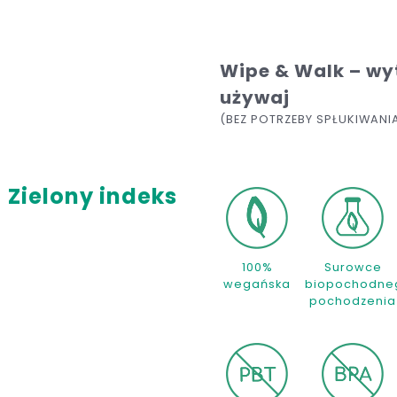
Wipe & Walk – wyt
używaj
(BEZ POTRZEBY SPŁUKIWANI
Zielony indeks
100%
Surowce
wegańska
biopochodne
pochodzenia