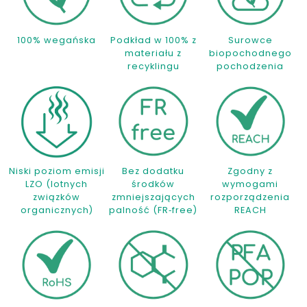
100% wegańska
Podkład w 100% z
Surowce
materiału z
biopochodnego
recyklingu
pochodzenia
Niski poziom emisji
Bez dodatku
Zgodny z
LZO (lotnych
środków
wymogami
związków
zmniejszających
rozporządzenia
organicznych)
palność (FR‑free)
REACH