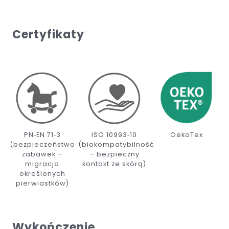
Certyfikaty
PN‑EN 71‑3
ISO 10993‑10
OekoTex
(bezpieczeństwo
(biokompatybilność
zabawek –
– bezpieczny
migracja
kontakt ze skórą)
określonych
pierwiastków)
Wykończenie