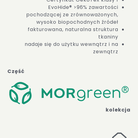
EvoHide® >96% zawartości
pochodzącej ze zrównoważonych,
wysoko biopochodnych źródeł ​
fakturowana, naturalna struktura
tkaniny
nadaje się do użytku wewnątrz i na
zewnątrz
Część
kolekcja