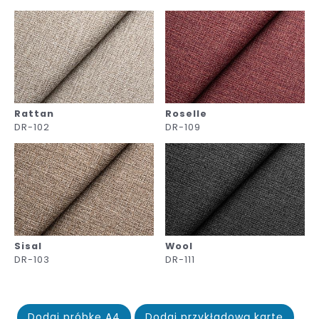
Rattan
Roselle
DR-102
DR-109
Sisal
Wool
DR-103
DR-111
Dodaj próbkę A4
Dodaj przykładową kartę