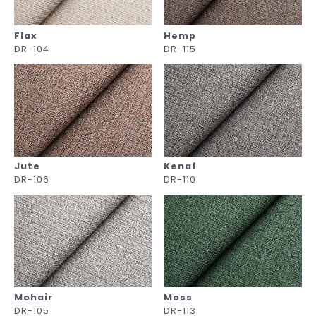
Flax
Hemp
DR-104
DR-115
Jute
Kenaf
DR-106
DR-110
Mohair
Moss
DR-105
DR-113