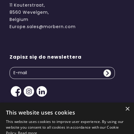
11 Kouterstraat,
8560 Wevelgem,
Belgium
Europe.sales@morbern.com
Zapisz się do newslettera
×
This website uses cookies
This website uses cookies to improve user experience. By using our
Prawo autorskie © 2026 Morbern Europe. Wszelkie
website you consent to all cookies in accordance with our Cookie
prawa zastrzeżone | Projekt strony autorstwa
KiiRO
Policy.
Read more