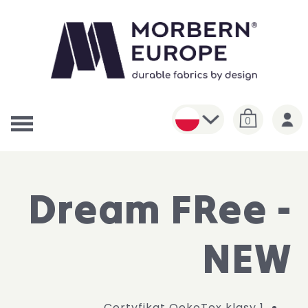
0
Dream FRee -
NEW
Certyfikat OekoTex klasy 1