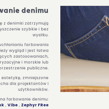
wanie denimu
ę z denimki zatrzymują
yszczenie szybkie i bez
wysiłku.
wchłanianiu farbowania
ży wygląd i jest łatwa
ących zastosowaniach,
yzacyjne i morskie lub
przestrzenie publiczne.
 estetykę, zmniejszone
ucha dla projektantów i
użytkowników.
na farbowanie denimu:
nk
,
Vibe
,
Zephyr FRee