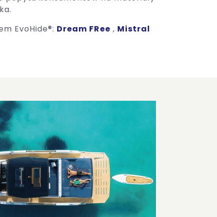
ka.
lem EvoHide®:
Dream FRee
,
Mistral