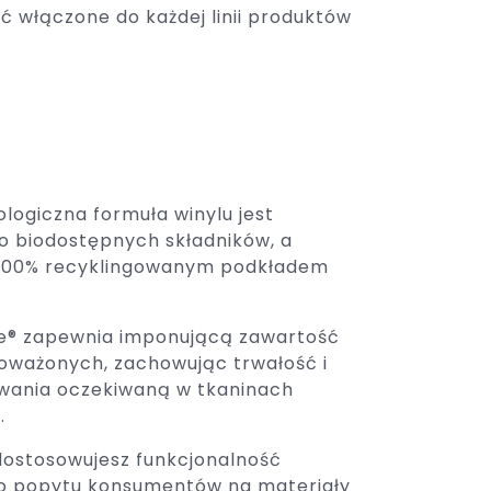
 włączone do każdej linii produktów
logiczna formuła winylu jest
o biodostępnych składników, a
 100% recyklingowanym podkładem
de® zapewnia imponującą zawartość
oważonych, zachowując trwałość i
owania oczekiwaną w tkaninach
.
dostosowujesz funkcjonalność
o popytu konsumentów na materiały