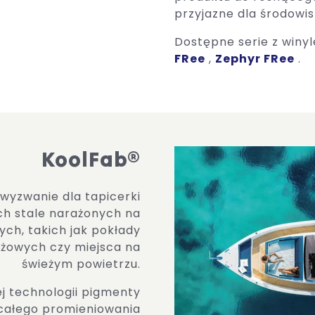
przyjazne dla środowis
Dostępne serie z winy
FRee
,
Zephyr FRee
.
KoolFab®
wyzwanie dla tapicerki
ch stale narażonych na
ych, takich jak pokłady
lażowych czy miejsca na
świeżym powietrzu.
ej technologii pigmenty
 całego promieniowania