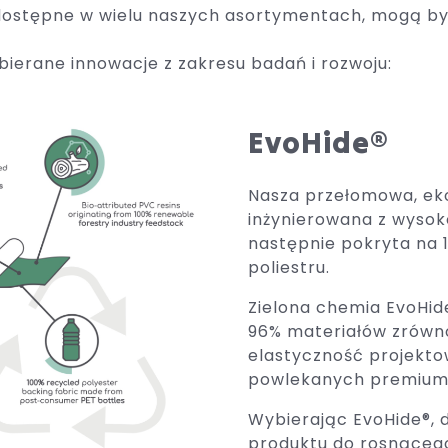
dostępne w wielu naszych asortymentach, mogą być
ierane innowacje z zakresu badań i rozwoju:
EvoHide®
Nasza przełomowa, eko
inżynierowana z wysok
następnie pokryta na
poliestru.
Zielona chemia EvoHi
96% materiałów zrówn
elastyczność projekt
powlekanych premium
Wybierając EvoHide®, 
produktu do rosnąceg