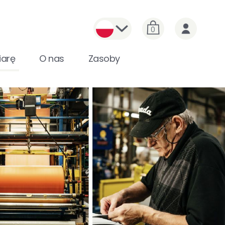
0
arę
O nas
Zasoby