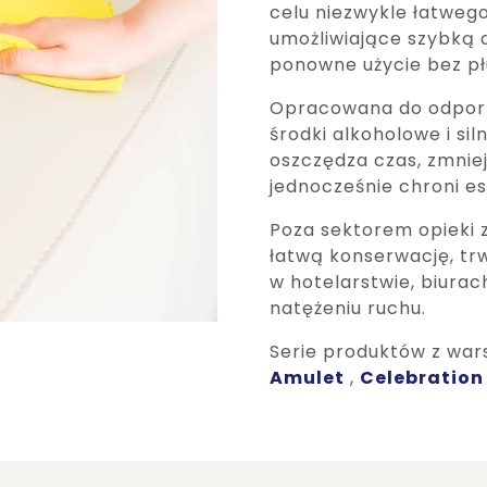
celu niezwykle łatwego
umożliwiające szybką 
ponowne użycie bez pł
Opracowana do odporn
środki alkoholowe i si
oszczędza czas, zmniej
jednocześnie chroni es
Poza sektorem opieki 
łatwą konserwację, trw
w hotelarstwie, biurac
natężeniu ruchu.
Serie produktów z war
Amulet
,
Celebration