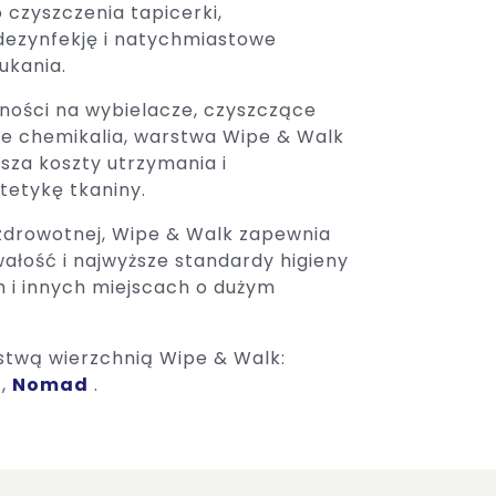
 czyszczenia tapicerki,
dezynfekję i natychmiastowe
ukania.
ości na wybielacze, czyszczące
lne chemikalia, warstwa Wipe & Walk
sza koszty utrzymania i
tetykę tkaniny.
zdrowotnej, Wipe & Walk zapewnia
ałość i najwyższe standardy higieny
h i innych miejscach o dużym
stwą wierzchnią Wipe & Walk:
,
Nomad
.