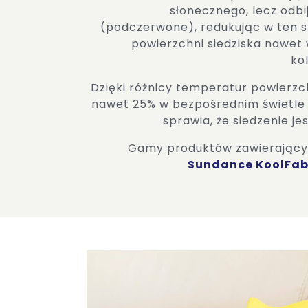
słonecznego, lecz odbij
(podczerwone), redukując w ten 
powierzchni siedziska nawe
ko
Dzięki różnicy temperatur powierzc
nawet 25% w bezpośrednim świetle
sprawia, że ​​siedzenie j
Gamy produktów zawierający
Sundance KoolFa