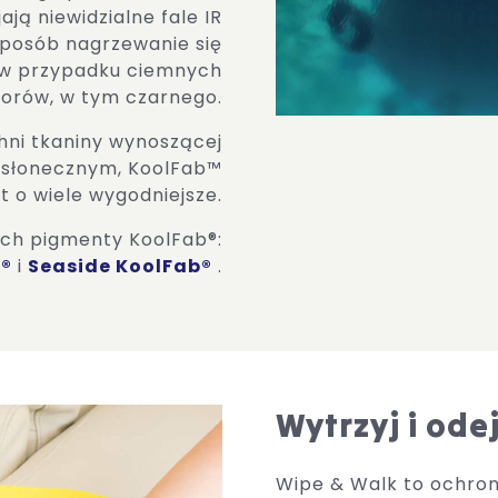
ają niewidzialne fale IR
sposób nagrzewanie się
t w przypadku ciemnych
lorów, w tym czarnego.
hni tkaniny wynoszącej
 słonecznym, KoolFab™
est o wiele wygodniejsze.
ch pigmenty KoolFab®:
b®
i
Seaside KoolFab®
.
Wytrzyj i ode
Wipe & Walk to ochro