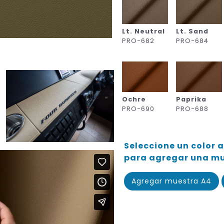
Lt. Neutral
Lt. Sand
PRO-682
PRO-684
Ochre
Paprika
PRO-690
PRO-688
Seleccione un color a
para agregar una mue
Agregar muestra A4