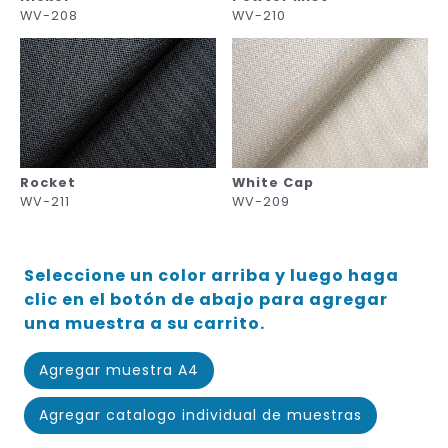
WV-208
WV-210
Rocket
White Cap
WV-211
WV-209
Seleccione un color arriba y luego haga
clic en el botón de abajo para agregar
una muestra a su carrito.
Agregar muestra A4
Agregar catalogo individual de muestras