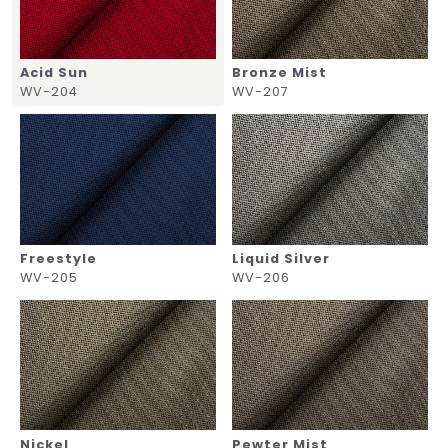
Acid Sun
Bronze Mist
WV-204
WV-207
Freestyle
Liquid Silver
WV-205
WV-206
Nickel
Pewter Mist