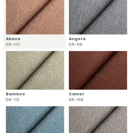
Abaca
Angora
DR-107
DR-118
Bamboo
Camel
DR-112
DR-108