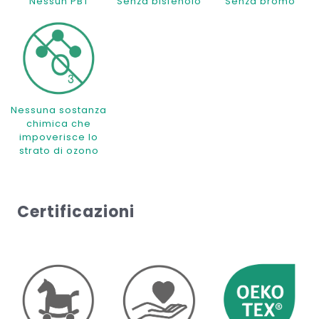
Nessun PBT
Senza bisfenolo
Senza bromo
Nessuna sostanza
chimica che
impoverisce lo
strato di ozono
Certificazioni