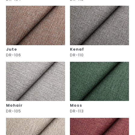
Jute
Kenaf
DR-106
DR-110
Mohair
Moss
DR-105
DR-113