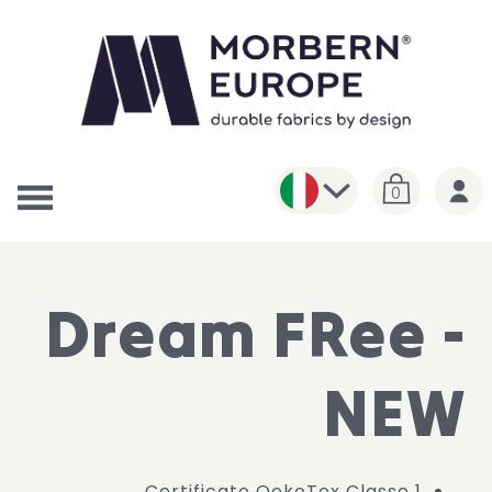
0
Dream FRee -
NEW
Certificato OekoTex Classe 1