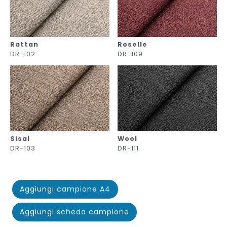
Rattan
Roselle
DR-102
DR-109
Sisal
Wool
DR-103
DR-111
Aggiungi campione A4
Aggiungi scheda campione