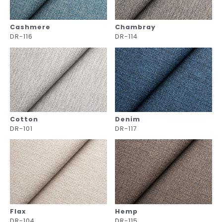
Cashmere
Chambray
DR-116
DR-114
Cotton
Denim
DR-101
DR-117
Flax
Hemp
DR-104
DR-115