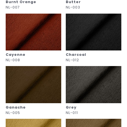
Burnt Orange
Butter
NL-007
NL-003
Cayenne
Charcoal
NL-008
NL-012
Ganache
Grey
NL-005
NL-011