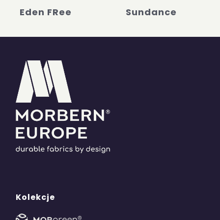
Eden FRee
Sundance
Kolekcje