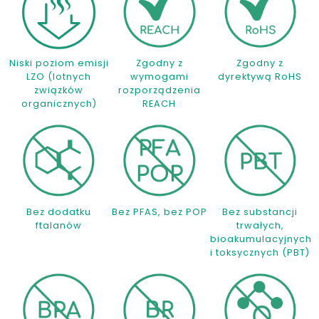
Niski poziom emisji
Zgodny z
Zgodny z
LZO (lotnych
wymogami
dyrektywą RoHS
związków
rozporządzenia
organicznych)
REACH
Bez dodatku
Bez PFAS, bez POP
Bez substancji
ftalanów
trwałych,
bioakumulacyjnych
i toksycznych (PBT)