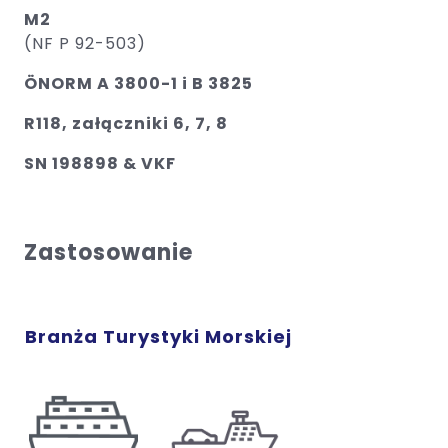
M2
(NF P 92-503)
ÖNORM A 3800-1 i B 3825
R118, załączniki 6, 7, 8
SN 198898 & VKF
Zastosowanie
Branża Turystyki Morskiej