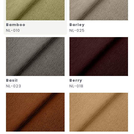
Bamboo
Barley
NL-010
NL-025
Basil
Berry
NL-023
NL-018