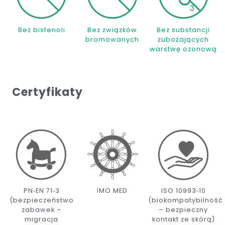
Bez bisfenoli
Bez związków
Bez substancji
bromowanych
zubożających
warstwę ozonową
Certyfikaty
PN‑EN 71‑3
IMO MED
ISO 10993‑10
(bezpieczeństwo
(biokompatybilność
zabawek –
– bezpieczny
migracja
kontakt ze skórą)