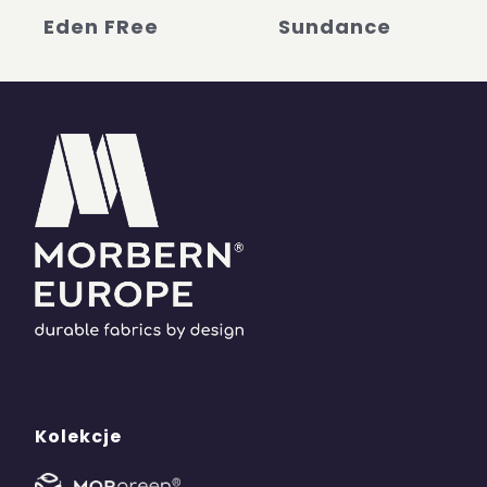
Eden FRee
Sundance
Kolekcje