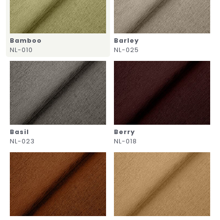
Bamboo
Barley
NL-010
NL-025
Basil
Berry
NL-023
NL-018