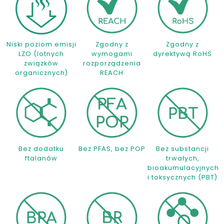
Niski poziom emisji
Zgodny z
Zgodny z
LZO (lotnych
wymogami
dyrektywą RoHS
związków
rozporządzenia
organicznych)
REACH
Bez dodatku
Bez PFAS, bez POP
Bez substancji
ftalanów
trwałych,
bioakumulacyjnych
i toksycznych (PBT)