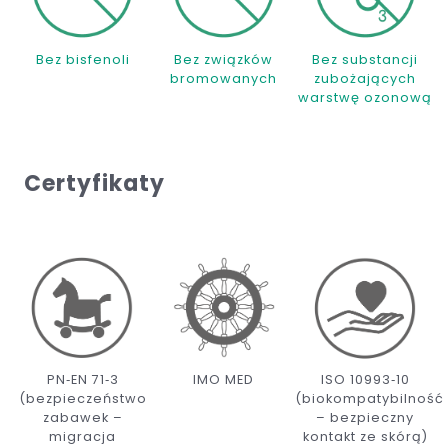
Bez bisfenoli
Bez związków
Bez substancji
bromowanych
zubożających
warstwę ozonową
Certyfikaty
PN‑EN 71‑3
IMO MED
ISO 10993‑10
(bezpieczeństwo
(biokompatybilność
zabawek –
– bezpieczny
migracja
kontakt ze skórą)