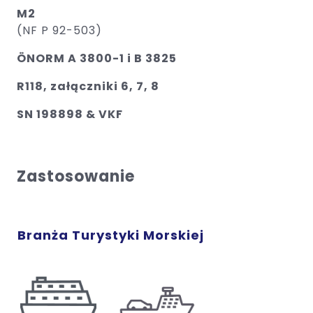
M2
(NF P 92-503)
ÖNORM A 3800-1 i B 3825
R118, załączniki 6, 7, 8
SN 198898 & VKF
Zastosowanie
Branża Turystyki Morskiej