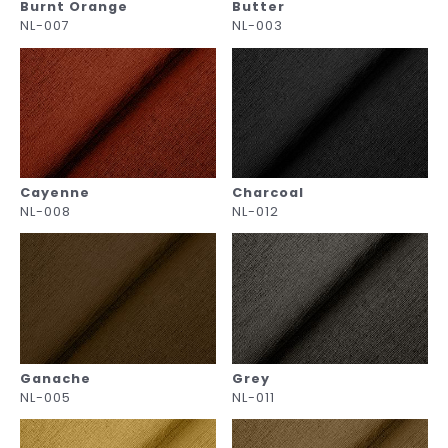
Burnt Orange
Butter
NL-007
NL-003
Cayenne
Charcoal
NL-008
NL-012
Ganache
Grey
NL-005
NL-011