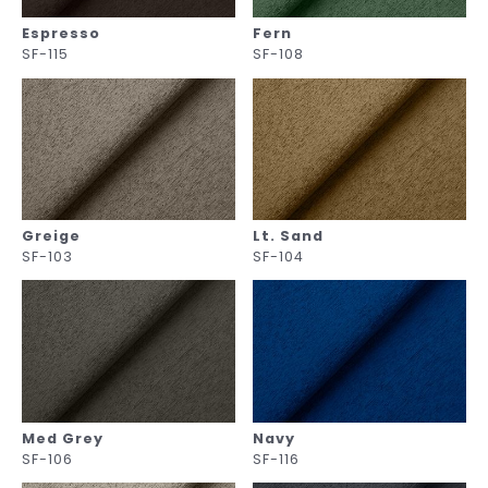
Espresso
Fern
SF-115
SF-108
Greige
Lt. Sand
SF-103
SF-104
Med Grey
Navy
SF-106
SF-116