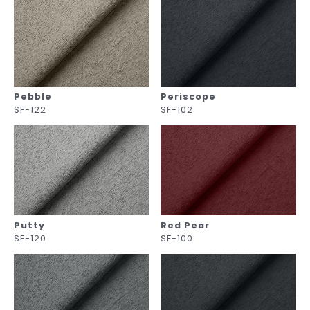
Pebble
Periscope
SF-122
SF-102
Putty
Red Pear
SF-120
SF-100