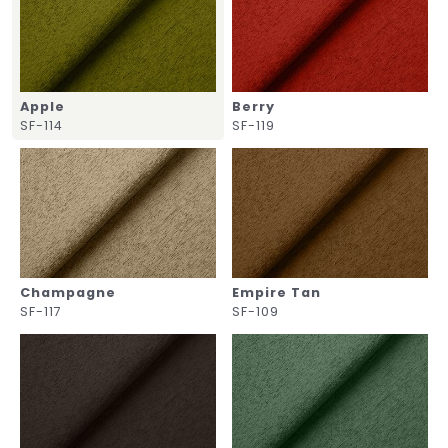
Apple
Berry
SF-114
SF-119
Champagne
Empire Tan
SF-117
SF-109