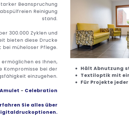
 starker Beanspruchung
 abspülfreien Reinigung
stand.
ber 300.000 Zyklen und
it bieten diese Drucke
 bei müheloser Pflege.
e ermöglichen es Ihnen,
Hält Abnutzung s
ne Kompromisse bei der
Textiloptik mit e
gsfähigkeit einzugehen.
Für Projekte jede
Amulet
-
Celebration
rfahren Sie alles über
Digitaldruckoptionen.