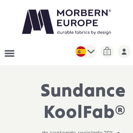
0
Sundance
KoolFab®
20% de contenido reciclado