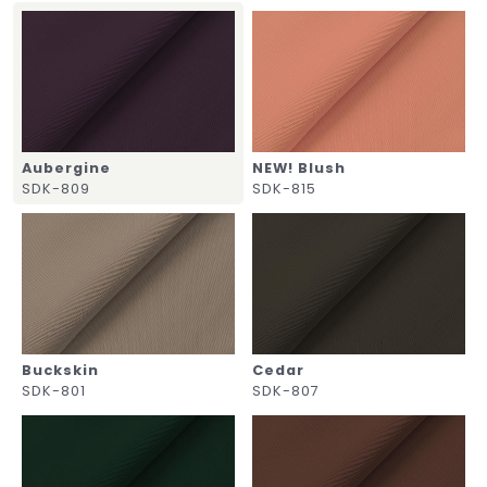
Aubergine
NEW! Blush
SDK-809
SDK-815
Buckskin
Cedar
SDK-801
SDK-807