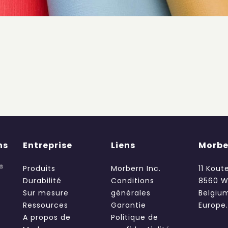
ns
Entreprise
Liens
Morbe
Produits
Morbern Inc.
11 Kout
Durabilité
Conditions
8560 W
Sur mesure
générales
Belgiu
Ressources
Garantie
Europe
A propos de
Politique de