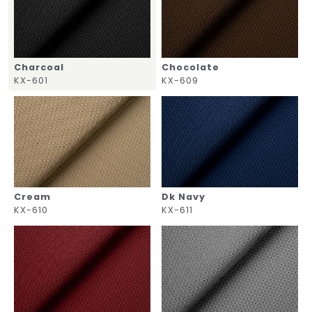
Charcoal
Chocolate
KX-601
KX-609
Cream
Dk Navy
KX-610
KX-611