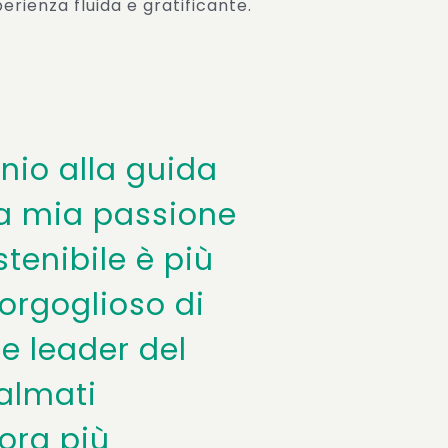
erienza fluida e gratificante.
nio alla guida
la mia passione
stenibile è più
orgoglioso di
re leader del
palmati
ora più