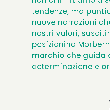
non ci limitiamo a s
tendenze, ma punti
nuove narrazioni che
nostri valori, suscit
posizionino Morber
marchio che guida 
determinazione e ori