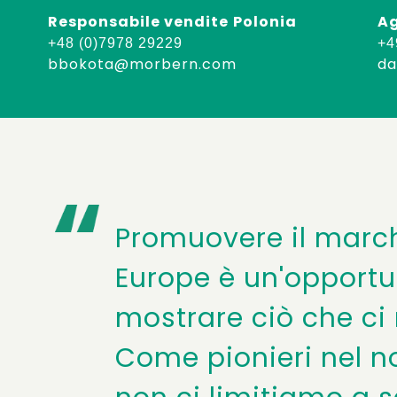
Responsabile
vendite
Polonia
Ag
+48 (0)7978 29229
+4
bbokota@morbern.com
d
Promuovere il marc
Europe è un'opportu
mostrare ciò che ci 
Come pionieri nel no