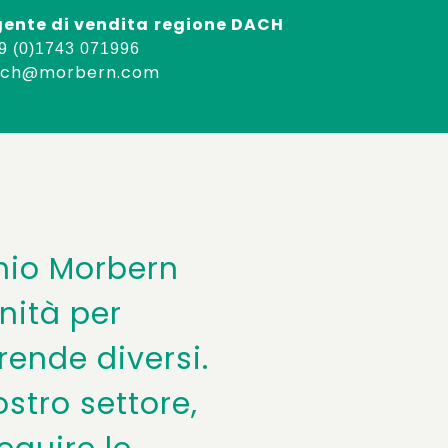
ente di vendita
regione DACH
9 (0)1743 071996
ach@morbern.com
hio Morbern
nità per
rende diversi.
stro settore,