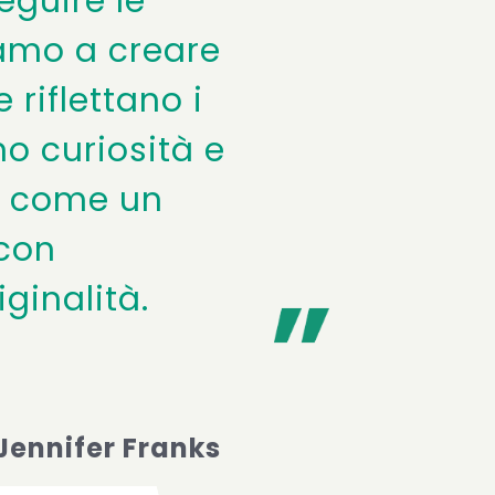
eguire le
amo a creare
 riflettano i
ino curiosità e
n come un
con
ginalità.
Jennifer Franks