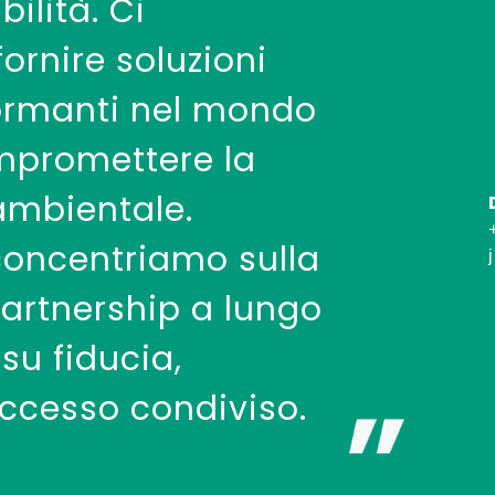
bilità. Ci
rnire soluzioni
formanti nel mondo
mpromettere la
ambientale.
 concentriamo sulla
partnership a lungo
su fiducia,
uccesso condiviso.