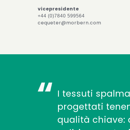
vicepresidente
+44 (0)7840 599564
cequeter@morbern.com
I tessuti spalm
progettati tene
qualità chiave: 