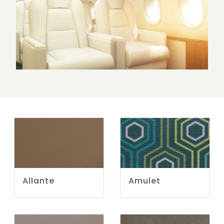
Allante
Amulet