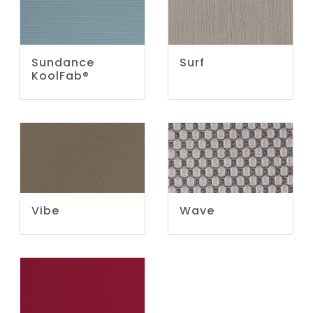
Sundance
Surf
KoolFab®
Vibe
Wave