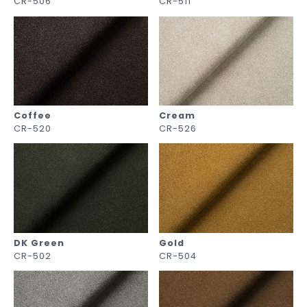
CR-506
CR-511
Coffee
Cream
CR-520
CR-526
DK Green
Gold
CR-502
CR-504