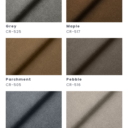
Grey
Maple
CR-525
CR-517
Parchment
Pebble
CR-505
CR-516