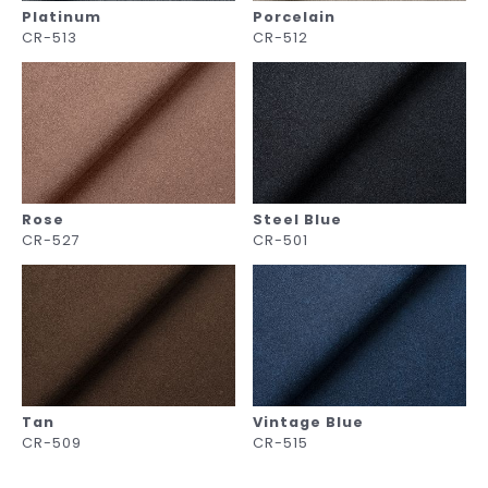
Platinum
Porcelain
CR-513
CR-512
Rose
Steel Blue
CR-527
CR-501
Tan
Vintage Blue
CR-509
CR-515