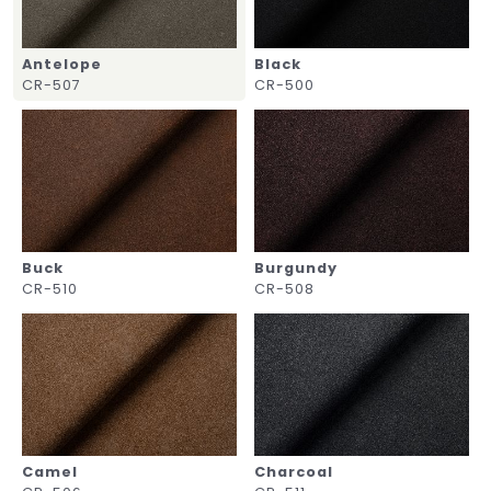
Antelope
Black
CR-507
CR-500
Buck
Burgundy
CR-510
CR-508
Camel
Charcoal