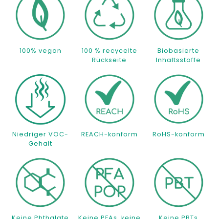
100% vegan
100 % recycelte
Biobasierte
Rückseite
Inhaltsstoffe
Niedriger VOC-
REACH-konform
RoHS-konform
Gehalt
Keine Phthalate
Keine PFAs, keine
Keine PBTs