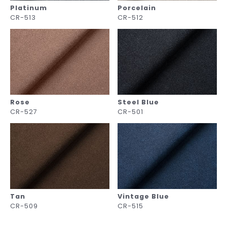
Platinum
Porcelain
CR-513
CR-512
Rose
Steel Blue
CR-527
CR-501
Tan
Vintage Blue
CR-509
CR-515