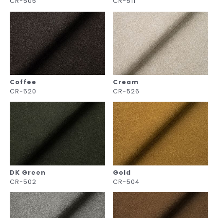
CR-506
CR-511
Coffee
Cream
CR-520
CR-526
DK Green
Gold
CR-502
CR-504