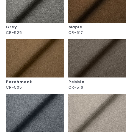
Grey
Maple
CR-525
CR-517
Parchment
Pebble
CR-505
CR-516