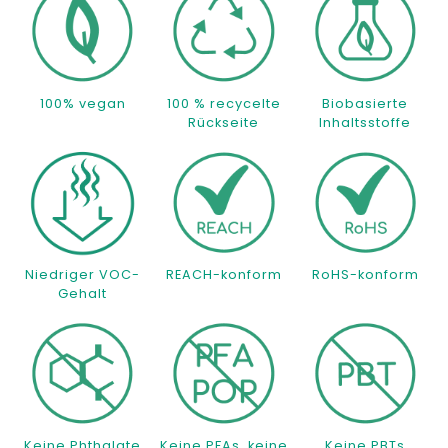
100% vegan
100 % recycelte
Biobasierte
Rückseite
Inhaltsstoffe
Niedriger VOC-
REACH-konform
RoHS-konform
Gehalt
Keine Phthalate
Keine PFAs, keine
Keine PBTs