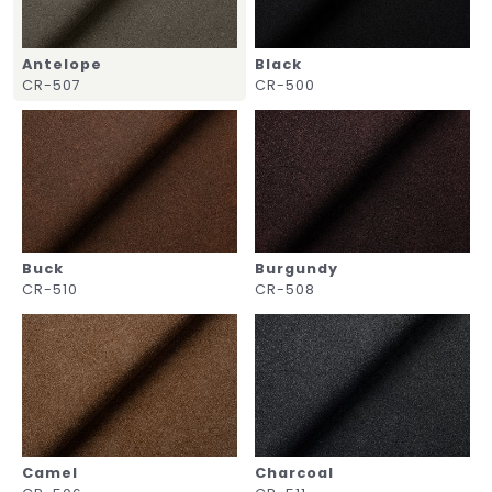
Antelope
Black
CR-507
CR-500
Buck
Burgundy
CR-510
CR-508
Camel
Charcoal