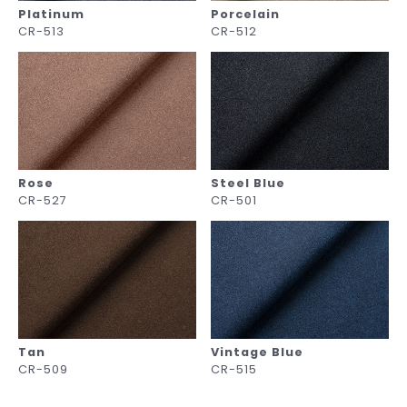
Platinum
Porcelain
CR-513
CR-512
Rose
Steel Blue
CR-527
CR-501
Tan
Vintage Blue
CR-509
CR-515