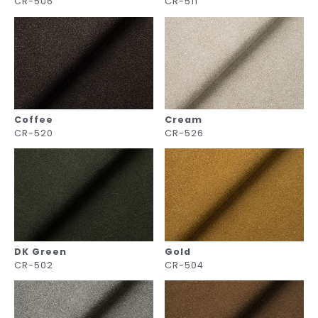
CR-506
CR-511
Coffee
Cream
CR-520
CR-526
DK Green
Gold
CR-502
CR-504