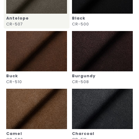
Antelope
Black
CR-507
CR-500
Buck
Burgundy
CR-510
CR-508
Camel
Charcoal