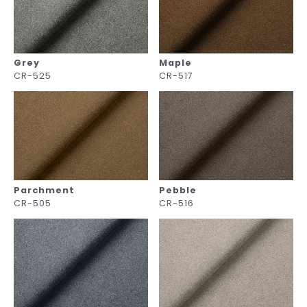
Grey
Maple
CR-525
CR-517
Parchment
Pebble
CR-505
CR-516