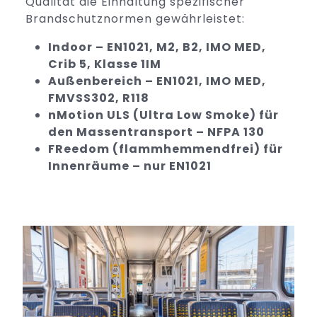
Qualität die Einhaltung spezifischer
Brandschutznormen gewährleistet:
Indoor – EN1021, M2, B2, IMO MED,
Crib 5, Klasse 1IM
Außenbereich – EN1021, IMO MED,
FMVSS302, R118
nMotion ULS (Ultra Low Smoke) für
den Massentransport – NFPA 130
FReedom (flammhemmendfrei) für
Innenräume – nur EN1021