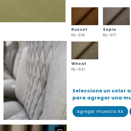
Russet
Sepia
NL-016
NL-017
Wheat
NL-021
Seleccione un color a
para agregar una mue
Agregar muestra A4