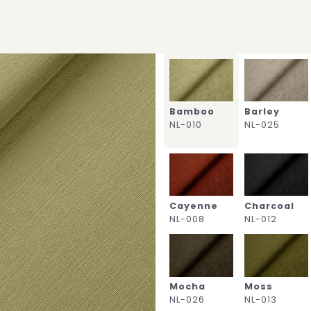
Bamboo
Barley
NL-010
NL-025
Cayenne
Charcoal
NL-008
NL-012
Mocha
Moss
NL-026
NL-013