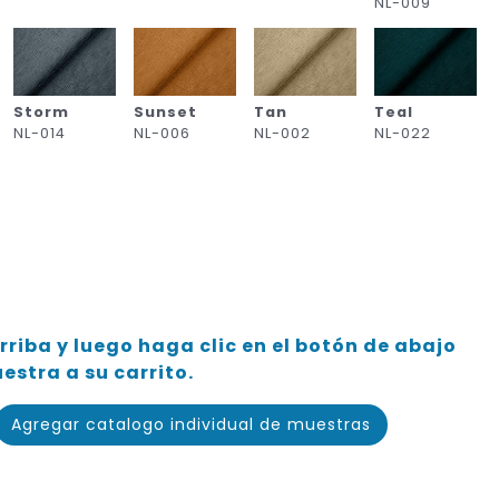
NL-009
Storm
Sunset
Tan
Teal
NL-014
NL-006
NL-002
NL-022
rriba y luego haga clic en el botón de abajo
stra a su carrito.
Agregar catalogo individual de muestras