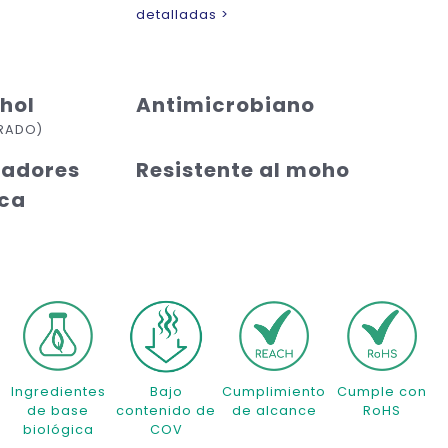
detalladas >
ohol
Antimicrobiano
ARADO)
iadores
Resistente al moho
ica
Ingredientes
Bajo
Cumplimiento
Cumple con
de base
contenido de
de alcance
RoHS
biológica
COV