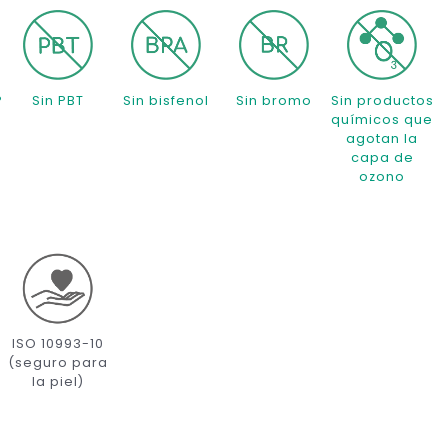
P
Sin PBT
Sin bisfenol
Sin bromo
Sin productos
químicos que
agotan la
capa de
ozono
ISO 10993-10
(seguro para
la piel)