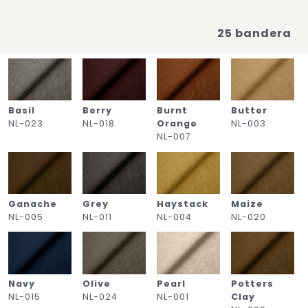
25 bandera
Basil
Berry
Burnt
Butter
NL-023
NL-018
Orange
NL-003
NL-007
Ganache
Grey
Haystack
Maize
NL-005
NL-011
NL-004
NL-020
Navy
Olive
Pearl
Potters
NL-015
NL-024
NL-001
Clay