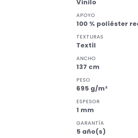
Vinilo
APOYO
100 % poliéster r
TEXTURAS
Textil
ANCHO
137 cm
PESO
695 g/m²
ESPESOR
1 mm
GARANTÍA
5 año(s)