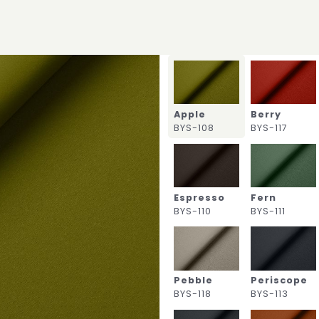
Apple
Berry
BYS-108
BYS-117
Espresso
Fern
BYS-110
BYS-111
Pebble
Periscope
BYS-118
BYS-113