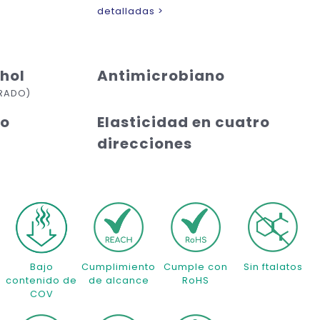
detalladas >
ohol
Antimicrobiano
ARADO)
ho
Elasticidad en cuatro
direcciones
Bajo
Cumplimiento
Cumple con
Sin ftalatos
contenido de
de alcance
RoHS
COV