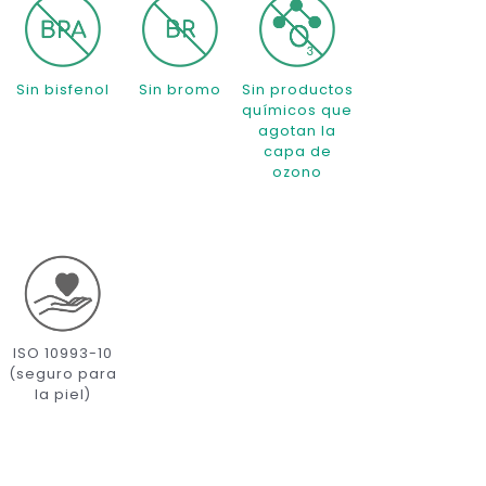
Sin bisfenol
Sin bromo
Sin productos
químicos que
agotan la
capa de
ozono
ISO 10993-10
(seguro para
la piel)