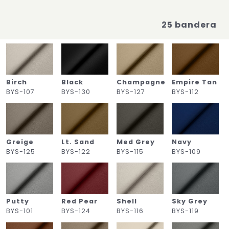
25 bandera
Birch
Black
Champagne
Empire Tan
BYS-107
BYS-130
BYS-127
BYS-112
Greige
Lt. Sand
Med Grey
Navy
BYS-125
BYS-122
BYS-115
BYS-109
Putty
Red Pear
Shell
Sky Grey
BYS-101
BYS-124
BYS-116
BYS-119