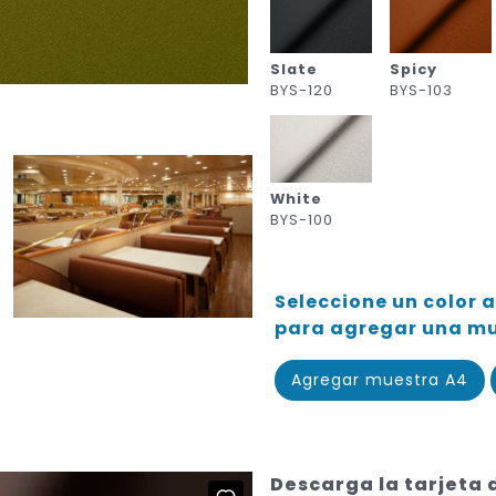
Slate
Spicy
BYS-120
BYS-103
White
BYS-100
Seleccione un color a
para agregar una mue
Agregar muestra A4
Descarga la tarjeta 