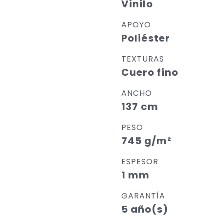
Vinilo
APOYO
Poliéster
TEXTURAS
Cuero fino
ANCHO
137 cm
PESO
745 g/m²
ESPESOR
1 mm
GARANTÍA
5 año(s)