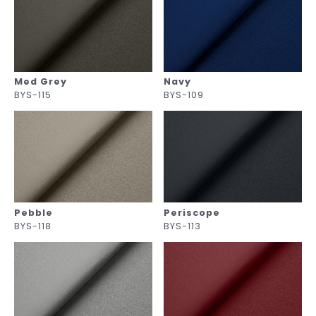
Med Grey
Navy
BYS-115
BYS-109
Pebble
Periscope
BYS-118
BYS-113