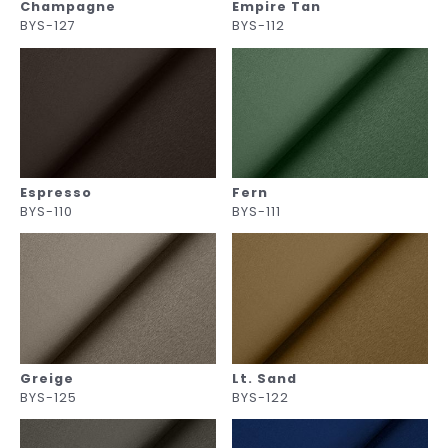
Champagne
Empire Tan
BYS-127
BYS-112
Espresso
Fern
BYS-110
BYS-111
Greige
Lt. Sand
BYS-125
BYS-122