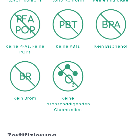
REACH-konform
RoHS-konform
Keine Phthalate
Keine PFAs, keine
Keine PBTs
Kein Bisphenol
POPs
Kein Brom
Keine
ozonschädigenden
Chemikalien
Zertifizierung