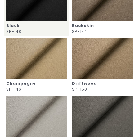
Black
Buckskin
SP-148
SP-144
Champagne
Driftwood
SP-146
SP-150