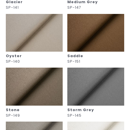
Glacier
Medium Grey
SP-141
SP-147
Oyster
Saddle
SP-140
SP-151
Stone
Storm Grey
SP-149
SP-145