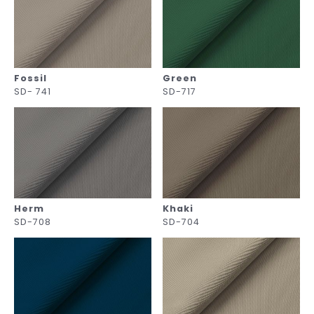
Fossil
Green
SD- 741
SD-717
Herm
Khaki
SD-708
SD-704