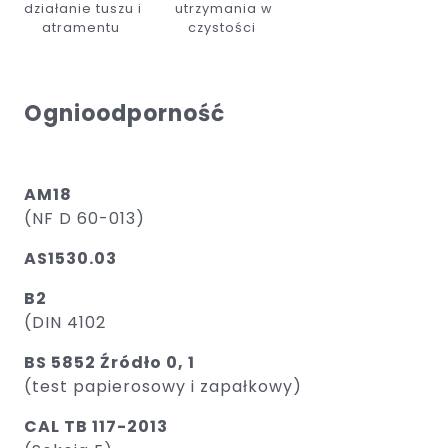
działanie tuszu i
utrzymania w
atramentu
czystości
Ognioodporność
AM18
(NF D 60-013)
AS1530.03
B2
(DIN 4102
BS 5852 Źródło 0, 1
(test papierosowy i zapałkowy) ​
CAL TB 117-2013