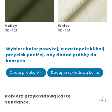
Valley
White
SD-721
SD-701
Wybierz kolor powyżej, a następnie kliknij
przycisk poniżej, aby dodać próbkę do
koszyka
Dodaj próbkę A4
Dodaj przykładową kartę
Pobierz przykładową kartę
Sundance.