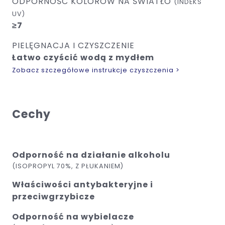
ODPORNOŚĆ KOLORÓW NA ŚWIATŁO
(INDEKS
UV)
≥7
PIELĘGNACJA I CZYSZCZENIE
Łatwo czyścić wodą z mydłem
Zobacz szczegółowe instrukcje czyszczenia >
Cechy
Odporność na działanie alkoholu
(ISOPROPYL 70%, Z PŁUKANIEM)
Właściwości antybakteryjne i
przeciwgrzybicze
Odporność na wybielacze