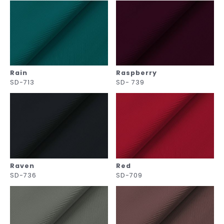
Rain
Raspberry
SD-713
SD- 739
Raven
Red
SD-736
SD-709