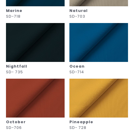
Marine
Natural
SD-718
SD-703
Nightfall
Ocean
SD- 735
SD-714
October
Pineapple
SD-706
SD- 728