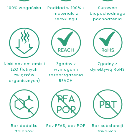
100% wegańska
Podkład w 100% z
Surowce
materiału z
biopochodnego
recyklingu
pochodzenia
Niski poziom emisji
Zgodny z
Zgodny z
LZO (lotnych
wymogami
dyrektywą RoHS
związków
rozporządzenia
organicznych)
REACH
Bez dodatku
Bez PFAS, bez POP
Bez substancji
ftalanów
trwałych,