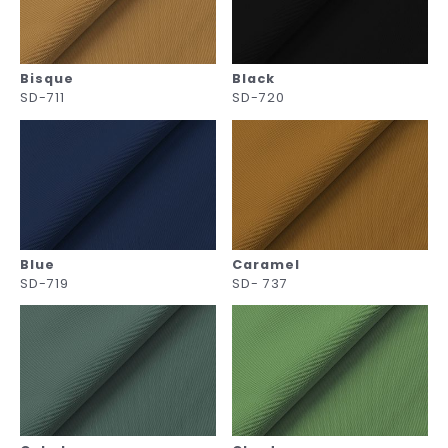
Bisque
Black
SD-711
SD-720
Blue
Caramel
SD-719
SD- 737