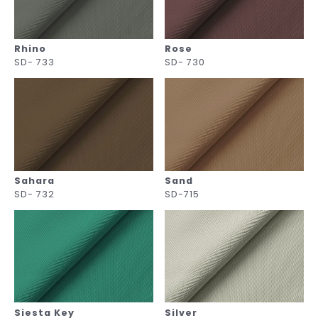
Rhino
Rose
SD- 733
SD- 730
Sahara
Sand
SD- 732
SD-715
Siesta Key
Silver