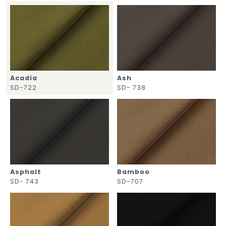
Acadia
Ash
SD-722
SD- 738
Asphalt
Bamboo
SD- 743
SD-707