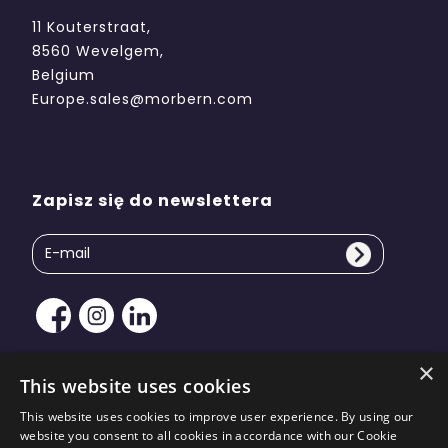
11 Kouterstraat,
8560 Wevelgem,
Belgium
Europe.sales@morbern.com
Zapisz się do newslettera
×
This website uses cookies
This website uses cookies to improve user experience. By using our
Prawo autorskie © 2026 Morbern Europe. Wszelkie
website you consent to all cookies in accordance with our Cookie
prawa zastrzeżone | Projekt strony autorstwa
KiiRO