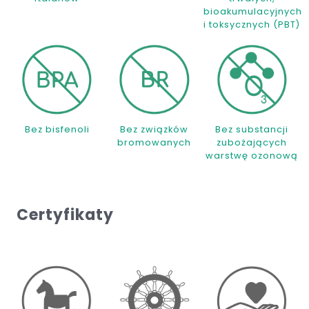
bioakumulacyjnych
i toksycznych (PBT)
Bez bisfenoli
Bez związków
Bez substancji
bromowanych
zubożających
warstwę ozonową
Certyfikaty