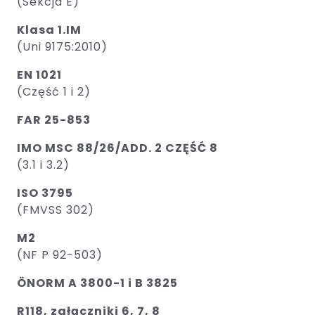
(Sekcja E)
Klasa 1.IM
(Uni 9175:2010)
EN 1021
(Część 1 i 2)
FAR 25-853
IMO MSC 88/26/ADD. 2 CZĘŚĆ 8
(3.1 i 3.2)
ISO 3795
(FMVSS 302)
M2
(NF P 92-503)
ÖNORM A 3800-1 i B 3825
R118, załączniki 6, 7, 8