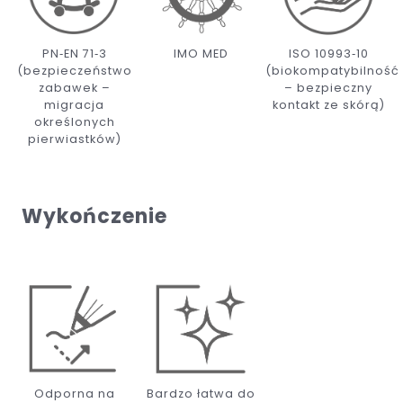
PN‑EN 71‑3
IMO MED
ISO 10993‑10
(bezpieczeństwo
(biokompatybilność
zabawek –
– bezpieczny
migracja
kontakt ze skórą)
określonych
pierwiastków)
Wykończenie
Odporna na
Bardzo łatwa do