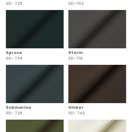
SD- 725
SD-702
Spruce
Storm
SD- 734
SD-716
Submarine
Umber
SD- 726
SD- 742