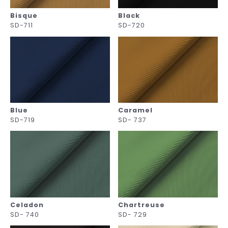
Bisque
Black
SD-711
SD-720
Blue
Caramel
SD-719
SD- 737
Celadon
Chartreuse
SD- 740
SD- 729