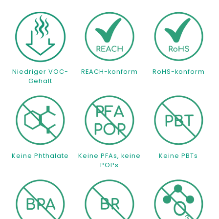
Niedriger VOC-
REACH-konform
RoHS-konform
Gehalt
Keine Phthalate
Keine PFAs, keine
Keine PBTs
POPs