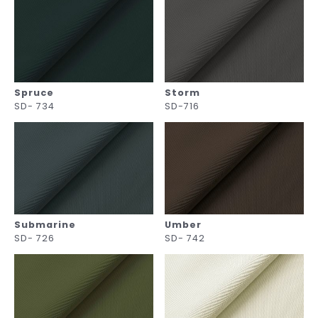
Spruce
Storm
SD- 734
SD-716
Submarine
Umber
SD- 726
SD- 742