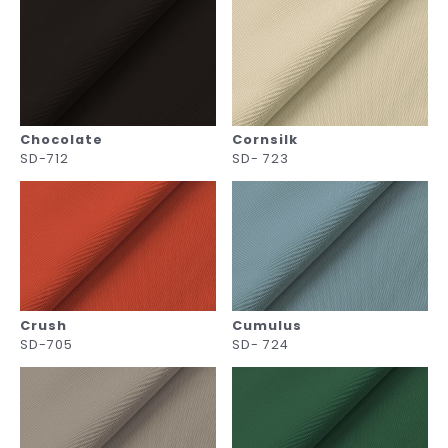
Chocolate
Cornsilk
SD-712
SD- 723
Crush
Cumulus
SD-705
SD- 724