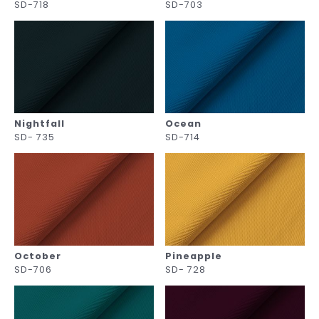
SD-718
SD-703
Nightfall
Ocean
SD- 735
SD-714
October
Pineapple
SD-706
SD- 728