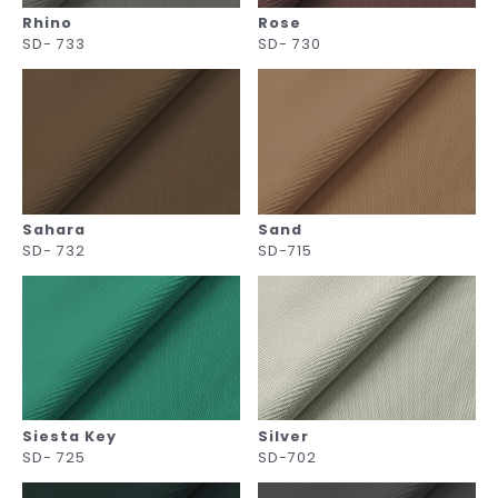
Rhino
Rose
SD- 733
SD- 730
Sahara
Sand
SD- 732
SD-715
Siesta Key
Silver
SD- 725
SD-702