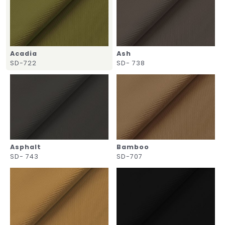
Acadia
Ash
SD-722
SD- 738
Asphalt
Bamboo
SD- 743
SD-707