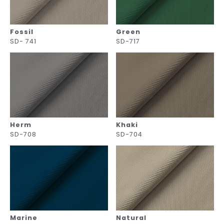
Fossil
Green
SD- 741
SD-717
Herm
Khaki
SD-708
SD-704
Marine
Natural