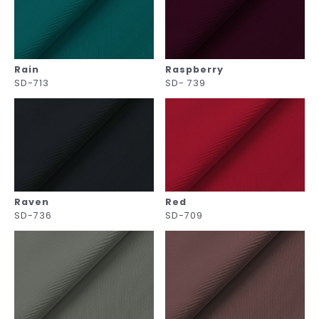
Rain
Raspberry
SD-713
SD- 739
Raven
Red
SD-736
SD-709