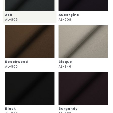
Ash
Aubergine
AL-806
AL-908
Beechwood
Bisque
AL-860
AL-846
Black
Burgundy