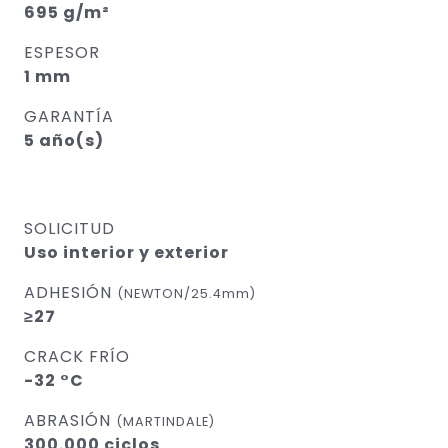
695 g/m²
ESPESOR
1 mm
GARANTÍA
5 año(s)
SOLICITUD
Uso interior y exterior
ADHESIÓN
(NEWTON/25.4mm)
≥27
CRACK FRÍO
-32 °C
ABRASIÓN
(MARTINDALE)
300.000 ciclos