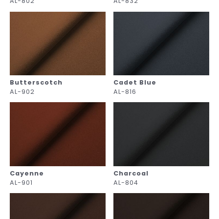
AL-802
AL-832
Butterscotch
Cadet Blue
AL-902
AL-816
Cayenne
Charcoal
AL-901
AL-804