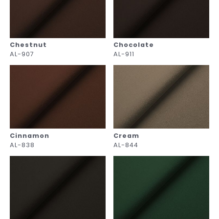
Chestnut
Chocolate
AL-907
AL-911
Cinnamon
Cream
AL-838
AL-844