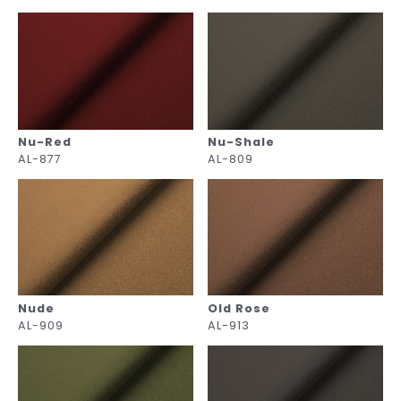
Nu-Red
Nu-Shale
AL-877
AL-809
Nude
Old Rose
AL-909
AL-913