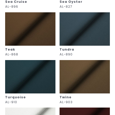
Sea Cruise
Sea Oyster
AL-896
AL-827
Teak
Tundra
AL-868
AL-890
Turquoise
Twine
AL-910
AL-903