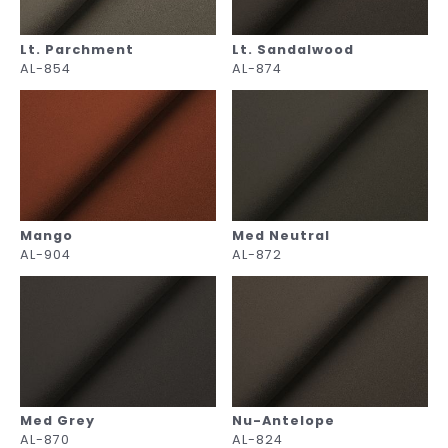
Lt. Parchment
Lt. Sandalwood
AL-854
AL-874
Mango
Med Neutral
AL-904
AL-872
Med Grey
Nu-Antelope
AL-870
AL-824