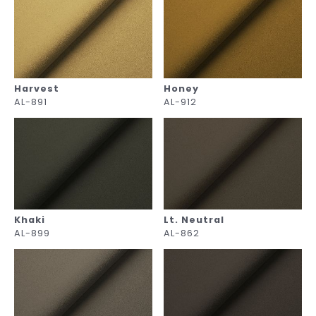
Harvest
Honey
AL-891
AL-912
Khaki
Lt. Neutral
AL-899
AL-862