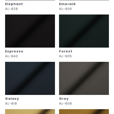
Elephant
Emerald
AL-828
AL-906
Espresso
Forest
AL-840
AL-905
Galaxy
Grey
AL-818
AL-808