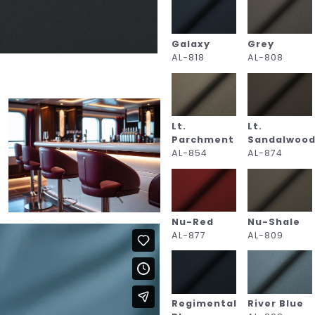
Galaxy
Grey
AL-818
AL-808
Lt.
Lt.
Parchment
Sandalwoo
AL-854
AL-874
Nu-Red
Nu-Shale
AL-877
AL-809
Regimental
River Blue