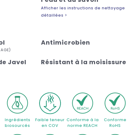
Afficher les instructions de nettoyage
détaillées >
ol
Antimicrobien
ÇAGE)
de Javel
Résistant à la moisissure
%
Ingrédients
Faible teneur
Conforme à la
Conforme
biosourcés
en COV
norme REACH
RoHS