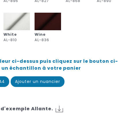
AL-896
AL-827
AL-868
AL-890
White
Wine
AL-810
AL-836
eur ci-dessus puis cliquez sur le bouton ci-
 un échantillon à votre panier
 A4
Ajouter un nuancier
 d'exemple Allante.