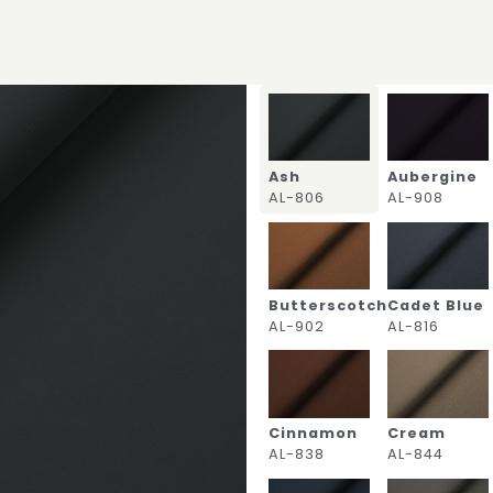
Ash
Aubergine
AL-806
AL-908
Butterscotch
Cadet Blue
AL-902
AL-816
Cinnamon
Cream
AL-838
AL-844