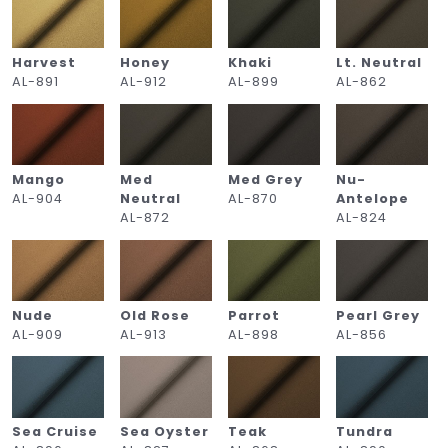
Harvest
Honey
Khaki
Lt. Neutral
AL-891
AL-912
AL-899
AL-862
Mango
Med
Med Grey
Nu-
d
AL-904
Neutral
AL-870
Antelope
AL-872
AL-824
Nude
Old Rose
Parrot
Pearl Grey
AL-909
AL-913
AL-898
AL-856
Sea Cruise
Sea Oyster
Teak
Tundra