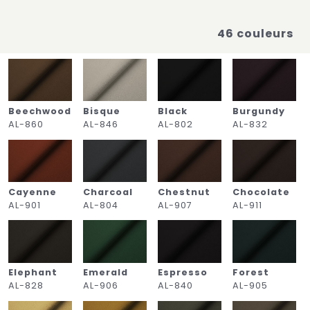
46 couleurs
Beechwood
Bisque
Black
Burgundy
AL-860
AL-846
AL-802
AL-832
Cayenne
Charcoal
Chestnut
Chocolate
AL-901
AL-804
AL-907
AL-911
Elephant
Emerald
Espresso
Forest
AL-828
AL-906
AL-840
AL-905