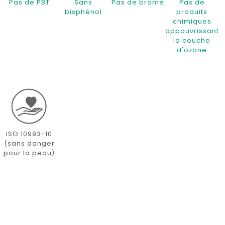
Pas de PBT
Sans
Pas de brome
Pas de
bisphénol
produits
chimiques
appauvrissant
la couche
d'ozone
ISO 10993-10
(sans danger
pour la peau)