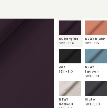
Aubergine
NEW! Blush
SDK-809
SDK-815
Jet
NEW!
SDK-810
Lagoon
SDK-813
NEW!
Slate
Seasalt
SDK-803