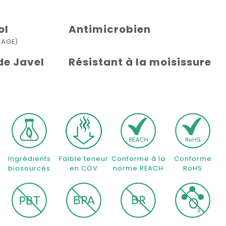
ol
Antimicrobien
ÇAGE)
de Javel
Résistant à la moisissure
%
Ingrédients
Faible teneur
Conforme à la
Conforme
biosourcés
en COV
norme REACH
RoHS