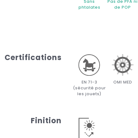
Sans
Pas de PFA ni
phtalates
de POP
Certifications
EN 71-3
OMI MED
(sécurité pour
les jouets)
Finition