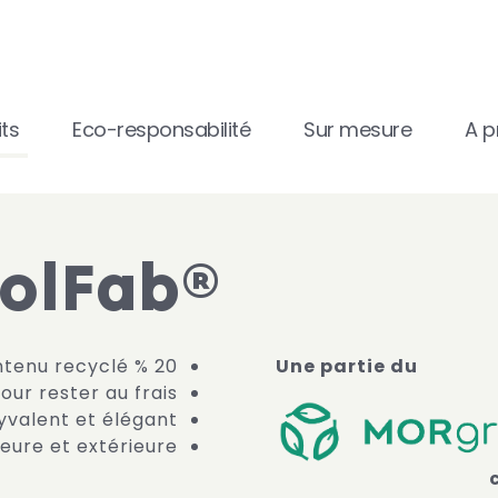
ts
Eco-responsabilité
Sur mesure
A p
olFab®
20 % de contenu recyclé
Une partie du
our rester au frais
lyvalent et élégant
ieure et extérieure